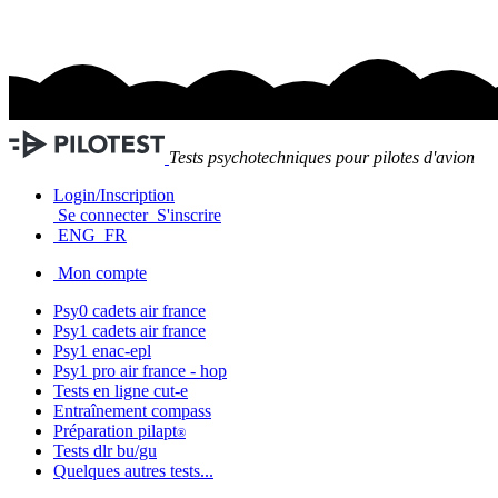
Tests psychotechniques pour pilotes d'avion
Login/Inscription
Se connecter
S'inscrire
ENG
FR
Mon compte
Psy0 cadets
air france
Psy1 cadets
air france
Psy1
enac-epl
Psy1 pro
air france - hop
Tests en ligne
cut-e
Entraînement
compass
Préparation
pilapt
®
Tests
dlr bu/gu
Quelques autres tests...