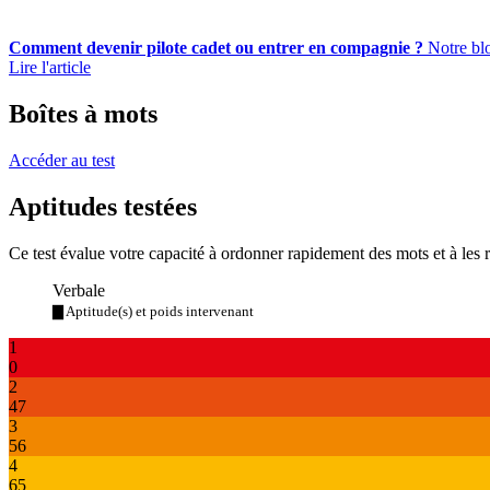
Comment devenir pilote cadet ou entrer en compagnie ?
Notre blo
Lire l'article
Boîtes à mots
Accéder au test
Aptitudes testées
Ce test évalue votre capacité à ordonner rapidement des mots et à les 
Verbale
▇ Aptitude(s) et poids intervenant
1
0
2
47
3
56
4
65