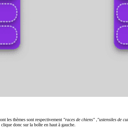
dont les thèmes sont respectivement
"races de chiens"
,
"ustensiles de cu
 clique donc sur la boîte en haut à gauche.