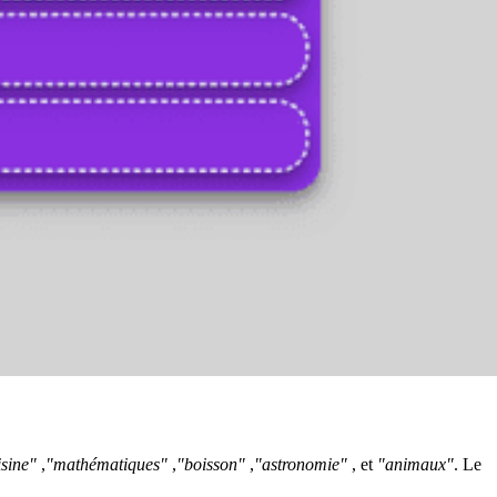
isine"
,
"mathématiques"
,
"boisson"
,
"astronomie"
, et
"animaux"
. Le