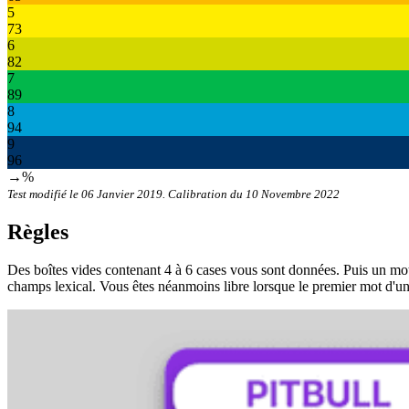
5
73
6
82
7
89
8
94
9
96
→%
Test modifié le 06 Janvier 2019. Calibration du 10 Novembre 2022
Règles
Des boîtes vides contenant 4 à 6 cases vous sont données. Puis un mot
champs lexical. Vous êtes néanmoins libre lorsque le premier mot d'un c