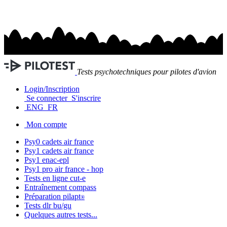
Tests psychotechniques pour pilotes d'avion
Login/Inscription
Se connecter
S'inscrire
ENG
FR
Mon compte
Psy0 cadets
air france
Psy1 cadets
air france
Psy1
enac-epl
Psy1 pro
air france - hop
Tests en ligne
cut-e
Entraînement
compass
Préparation
pilapt
®
Tests
dlr bu/gu
Quelques autres tests...