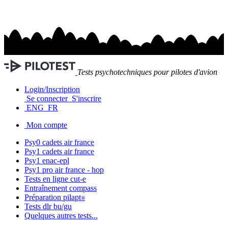
Tests psychotechniques pour pilotes d'avion
Login/Inscription
Se connecter
S'inscrire
ENG
FR
Mon compte
Psy0 cadets
air france
Psy1 cadets
air france
Psy1
enac-epl
Psy1 pro
air france - hop
Tests en ligne
cut-e
Entraînement
compass
Préparation
pilapt
®
Tests
dlr bu/gu
Quelques autres tests...