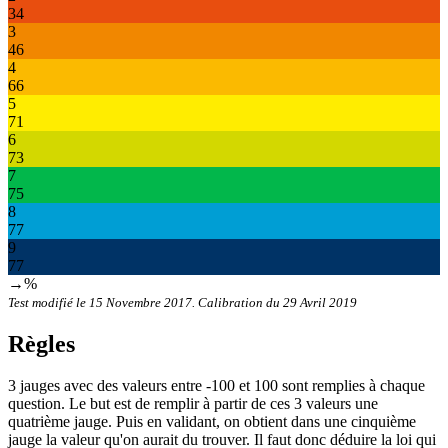
34
3
46
4
66
5
71
6
73
7
75
8
77
9
77
→%
Test modifié le 15 Novembre 2017. Calibration du 29 Avril 2019
Règles
3 jauges avec des valeurs entre -100 et 100 sont remplies à chaque
question. Le but est de remplir à partir de ces 3 valeurs une
quatrième jauge. Puis en validant, on obtient dans une cinquième
jauge la valeur qu'on aurait du trouver. Il faut donc déduire la loi qui