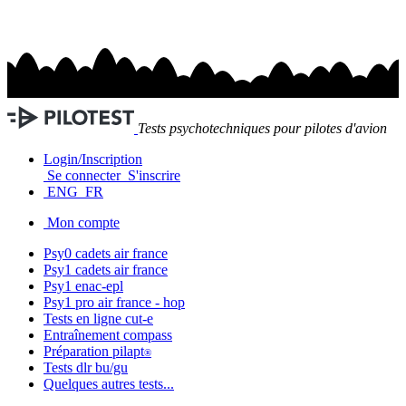
Tests psychotechniques pour pilotes d'avion
Login/Inscription
Se connecter
S'inscrire
ENG
FR
Mon compte
Psy0 cadets
air france
Psy1 cadets
air france
Psy1
enac-epl
Psy1 pro
air france - hop
Tests en ligne
cut-e
Entraînement
compass
Préparation
pilapt
®
Tests
dlr bu/gu
Quelques autres tests...