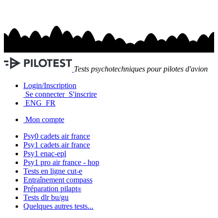
Tests psychotechniques pour pilotes d'avion
Login/Inscription
Se connecter
S'inscrire
ENG
FR
Mon compte
Psy0 cadets
air france
Psy1 cadets
air france
Psy1
enac-epl
Psy1 pro
air france - hop
Tests en ligne
cut-e
Entraînement
compass
Préparation
pilapt
®
Tests
dlr bu/gu
Quelques autres tests...