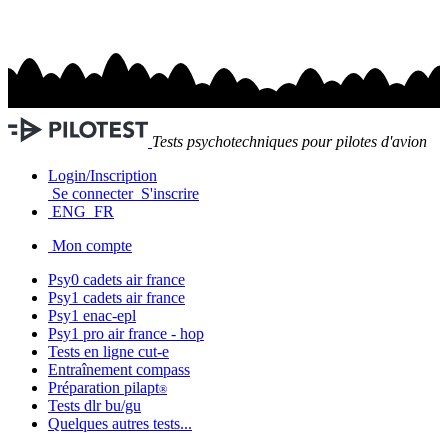
Tests psychotechniques pour pilotes d'avion
Login/Inscription
Se connecter
S'inscrire
ENG
FR
Mon compte
Psy0 cadets
air france
Psy1 cadets
air france
Psy1
enac-epl
Psy1 pro
air france - hop
Tests en ligne
cut-e
Entraînement
compass
Préparation
pilapt
®
Tests
dlr bu/gu
Quelques autres tests...